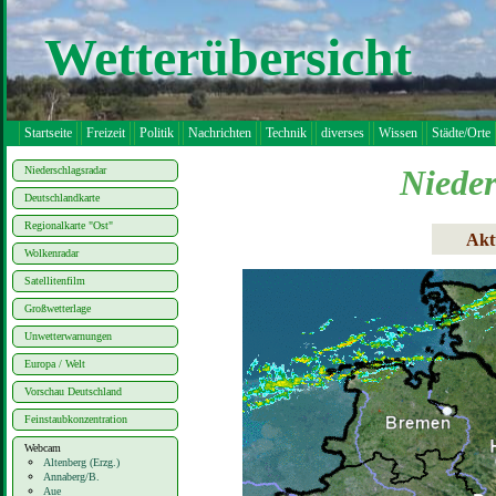
Wetterübersicht
Startseite
Freizeit
Politik
Nachrichten
Technik
diverses
Wissen
Städte/Orte
Nieder
Niederschlagsradar
Deutschlandkarte
Regionalkarte "Ost"
Akt
Wolkenradar
Satellitenfilm
Großwetterlage
Unwetterwarnungen
Europa / Welt
Vorschau Deutschland
Feinstaubkonzentration
Webcam
Altenberg (Erzg.)
Annaberg/B.
Aue