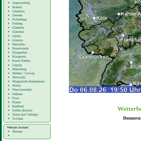
Augustusburg
Brandis
Chemnitz
Dresden
Fichtelberg
Freiberg
Glashütte
Glauchau
Görlitz
Grimma
Hainichen
Hoyerswerda
Klingenthal
Königstein
Kurort Rathen
Leipzig
Marienberg
Meißen / Coswig
Mittweida
Morgenröthe-Rautenkranz
Niesky
Oberwiesenthal
Oederan
Pirna
Plauen
Radebeul
Wetterbe
Seiffen (Kurort)
Zittau (mit Gebirge)
Donnerst
Zwickau
Webcam Ausland
Moskau