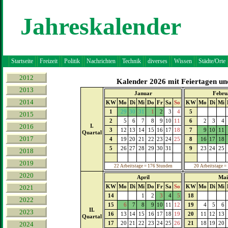
Jahreskalender
Startseite
Freizeit
Politik
Nachrichten
Technik
diverses
Wissen
Städte/Orte
2012
Kalender 2026 mit Feiertagen und
2013
Januar
Febru
2014
KW
Mo
Di
Mi
Do
Fr
Sa
So
KW
Mo
Di
Mi
1
29
30
31
1
2
3
4
5
2015
2
5
6
7
8
9
10
11
6
2
3
4
2016
I.
3
12
13
14
15
16
17
18
7
9
10
11
Quartal
2017
4
19
20
21
22
23
24
25
8
16
17
18
5
26
27
28
29
30
31
9
23
24
25
2018
2019
22 Arbeitstage = 176 Stunden
20 Arbeitstage =
2020
April
Mai
KW
Mo
Di
Mi
Do
Fr
Sa
So
KW
Mo
Di
Mi
2021
14
1
2
3
4
5
18
2022
15
6
7
8
9
10
11
12
19
4
5
6
II.
2023
16
13
14
15
16
17
18
19
20
11
12
13
Quartal
17
20
21
22
23
24
25
26
21
18
19
20
2024