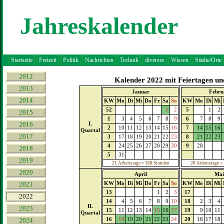
Jahreskalender
Startseite
Freizeit
Politik
Nachrichten
Technik
diverses
Wissen
Städte/Orte
2012
Kalender 2022 mit Feiertagen und
2013
Januar
Febru
2014
KW
Mo
Di
Mi
Do
Fr
Sa
So
KW
Mo
Di
Mi
52
1
2
5
1
2
2015
1
3
4
5
6
7
8
9
6
7
8
9
2016
I.
2
10
11
12
13
14
15
16
7
14
15
16
Quartal
2017
3
17
18
19
20
21
22
23
8
21
22
23
4
24
25
26
27
28
29
30
9
28
2018
5
31
2019
21 Arbeitstage = 168 Stunden
20 Arbeitstage =
2020
April
Mai
KW
Mo
Di
Mi
Do
Fr
Sa
So
KW
Mo
Di
Mi
2021
13
1
2
3
17
2022
14
4
5
6
7
8
9
10
18
2
3
4
II.
2023
15
11
12
13
14
15
16
17
19
9
10
11
Quartal
16
18
19
20
21
22
23
24
20
16
17
18
2024