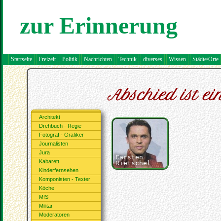
zur Erinnerung
Startseite
Freizeit
Politik
Nachrichten
Technik
diverses
Wissen
Städte/Orte
Abschied ist ein
Architekt
Drehbuch - Regie
Fotograf - Grafiker
Journalisten
Jura
Carsten
Kabarett
Rietschel
Kinderfernsehen
Komponisten - Texter
Köche
MfS
Militär
Moderatoren