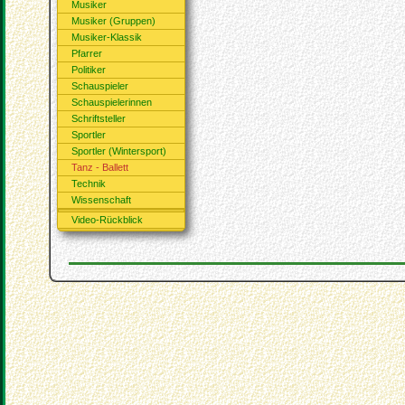
Musiker
Musiker (Gruppen)
Musiker-Klassik
Pfarrer
Politiker
Schauspieler
Schauspielerinnen
Schriftsteller
Sportler
Sportler (Wintersport)
Tanz - Ballett
Technik
Wissenschaft
Video-Rückblick