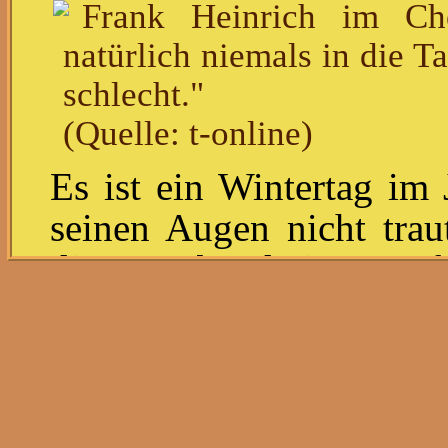
Frank Heinrich im Che
natürlich niemals in die Ta
schlecht."
(Quelle: t-online)
Es ist ein Wintertag im
seinen Augen nicht trau
diesem Abend einen Auf
erzählt er es heute. Drin
fahren gemeinsam ein
Plötzlich merkt Heinric
er stinkt nach Alkohol, 